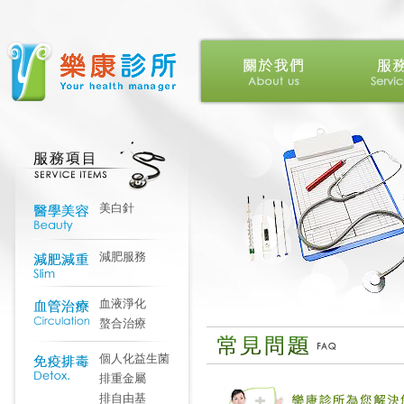
美白針
減肥服務
血液淨化
螯合治療
個人化益生菌
排重金屬
排自由基