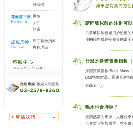
肝保健
男性
女性
請問玻尿酸的注射可以
兒童
目前玻尿酸普遍用於臉部的
使的臉型成為較修長的瓜子
癌症整合治療
療程理論
什麼是身體質量指數（Bod
身體質量指數(Body Mas
BMI指數愈高，罹患肥胖相關疾
2
身高 (m
)。
喝水也會胖嗎？
身體熱量的來源，大部分來
只會暫時增加體重，並不會