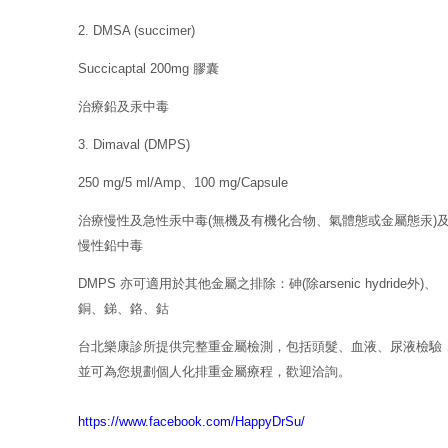
2. DMSA (succimer)
Succicaptal 200mg 膠囊
治療鉛及汞中毒
3. Dimaval (DMPS)
250 mg/5 ml/Amp、100 mg/Capsule
治療慢性及急性汞中毒(無機及有機化合物、氣體態或金屬態汞)
慢性鉛中毒
DMPS 亦可適用於其他金屬之排除：砷(除arsenic hydride外)、
銅、銻、鉻、鈷
台北樂康診所提供完整重金屬檢測，包括頭髮、血液、尿液檢驗
並可為您規劃個人化排重金屬療程，歡迎洽詢。
https://www.facebook.com/HappyDrSu/