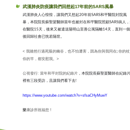
武漢肺炎防疫讓我們回想起17年前的SARS風暴
武漢肺炎人心惶惶，讓我們又想起20年前SARS和平醫院封院風
暴，本院院長蘇聖棻醫師當年也被封在和平醫院照顧SARS病人
，
在醫院15天
，後來又被遣送陽明山至善公寓隔離14天
，直到一個
後回歸社會已恍若隔世
。
< 我雖然行過死蔭的幽谷，也不怕遭害，因為你與我同在
你的杖
;
你的竿，都安慰我。>
公視發行: 當年和平封院的紀錄片
，本院院長蘇聖棻醫師在紀錄
裡有三段受訪
，且讓我們看下去!
https://www.youtube.com/watch?v=sfsaCHyMuwY
樂
康診所
祝福您 !