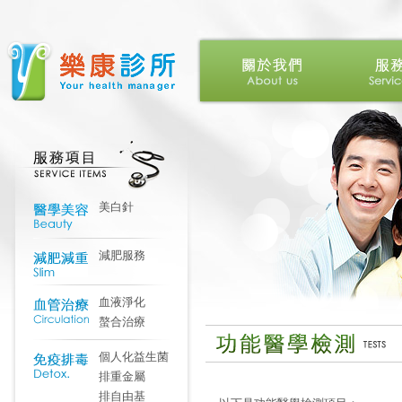
美白針
減肥服務
血液淨化
螯合治療
個人化益生菌
排重金屬
排自由基