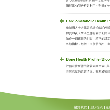
gut)或重複暴露於食物中之化
臟解毒功能分析是利用小劑量的物質來刺
Cardiometabolic Heal
依據國人十大死因統計:心腦血管
體質和後天生活型態有著密切關
險作一個正確的判斷，精準的訂
各類指標，包括：血脂肪代謝、
Bone Health Profile 
評估造骨所需的營養素維生素D與
骨質疏鬆的真實情況。有助於醫
關於我們
症狀檢測
服
|
|