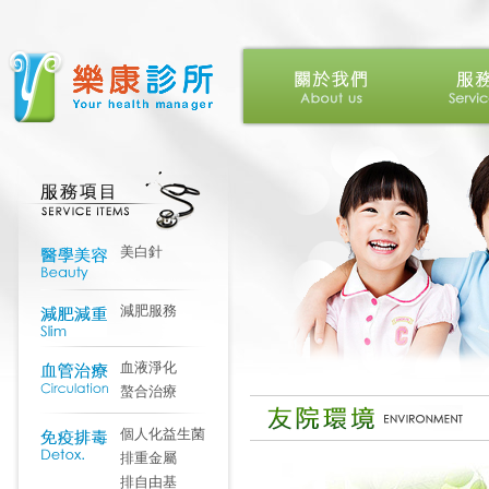
美白針
減肥服務
血液淨化
螯合治療
個人化益生菌
排重金屬
排自由基