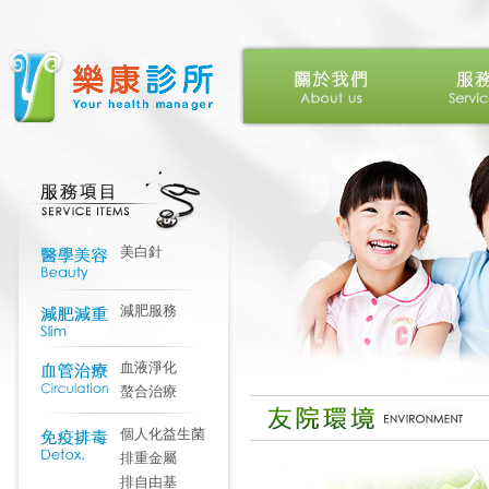
美白針
減肥服務
血液淨化
螯合治療
個人化益生菌
排重金屬
排自由基